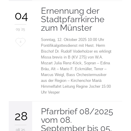
Ernennung der
04
Stadtpfarrkirche
zum Münster
09 '25
Sonntag, 12. Oktober 2025 10:00 Uhr
Love
4
Pontifikalgottesdienst mit Hwst. Herrn
it
Bischof Dr. Rudolf Voderholzer es erklingt
Missa brevis in B (KV 275) von W.A.
Mozart Julia Renz-Köck, Sopran – Edina
Bräu, Alt – Mario F. Eckmüller, Tenor –
Marcus Weigl, Bass Orchestermusiker
aus der Region – Kirchenchor Mariä
Himmelfahrt Leitung Regine Jocher 15:00
Uhr Vesper
Pfarrbrief 08/2025
28
vom 08.
September bis 05.
08 '25