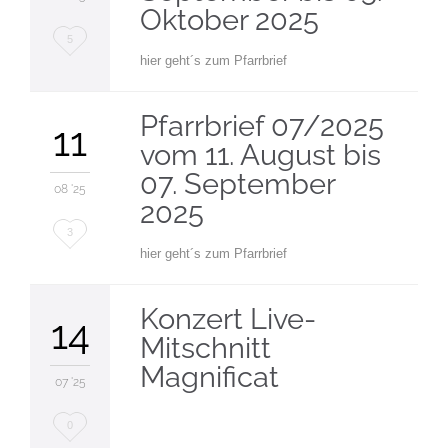
Oktober 2025
Love
5
hier geht´s zum Pfarrbrief
it
Pfarrbrief 07/2025
11
vom 11. August bis
07. September
08 '25
2025
Love
3
hier geht´s zum Pfarrbrief
it
Konzert Live-
14
Mitschnitt
Magnificat
07 '25
Love
0