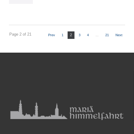
it
Page 2 of 21
2
Prev
1
3
4
…
21
Next