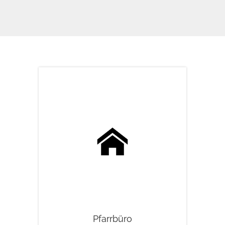

Pfarrbüro