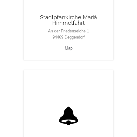
Stadtpfarrkirche Mariä
Himmelfahrt
An der Friedenseiche 1
94469 Deggendorf
Map
