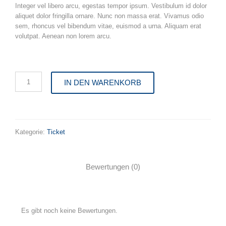
Integer vel libero arcu, egestas tempor ipsum. Vestibulum id dolor
aliquet dolor fringilla ornare. Nunc non massa erat. Vivamus odio
sem, rhoncus vel bibendum vitae, euismod a urna. Aliquam erat
volutpat. Aenean non lorem arcu.
Art
IN DEN WARENKORB
Lessons
Tickets
Menge
Kategorie:
Ticket
Bewertungen (0)
Es gibt noch keine Bewertungen.