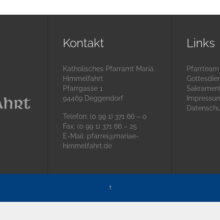
Kontakt
Links
Katholisches Pfarramt Mariä
Pfarrteam
Himmelfahrt
Gottesdie
Pfarrgasse 1
Sakramen
94469 Deggendorf
Impressu
Datenschu
Telefon: (0 99 1) 371 66 – 0
Fax: (0 99 1) 371 66 – 25
E-Mail:
pfarrei@mariae-
himmelfahrt.de
↑