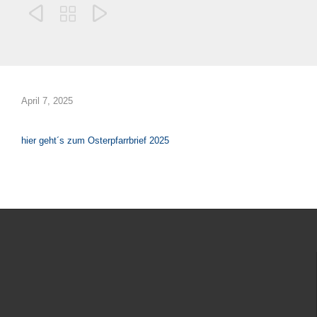



April 7, 2025
hier geht´s zum Osterpfarrbrief 2025