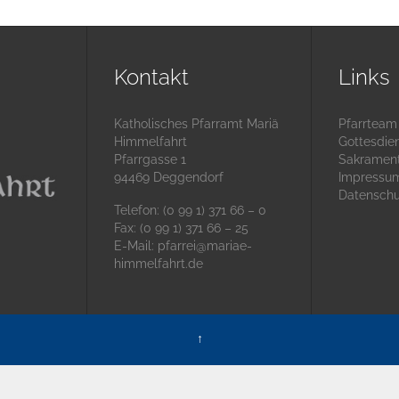
Kontakt
Links
Katholisches Pfarramt Mariä
Pfarrteam
Himmelfahrt
Gottesdie
Pfarrgasse 1
Sakramen
94469 Deggendorf
Impressu
Datenschu
Telefon: (0 99 1) 371 66 – 0
Fax: (0 99 1) 371 66 – 25
E-Mail:
pfarrei@mariae-
himmelfahrt.de
↑