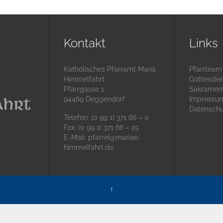
Kontakt
Links
Katholisches Pfarramt Mariä
Pfarrteam
Himmelfahrt
Gottesdie
Pfarrgasse 1
Sakramen
94469 Deggendorf
Impressu
Datenschu
Telefon: (0 99 1) 371 66 – 0
Fax: (0 99 1) 371 66 – 25
E-Mail:
pfarrei@mariae-
himmelfahrt.de
↑