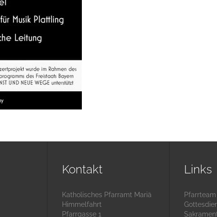
Kontakt
Links
Katholisches Pfarramt Mariä
Pfarrteam
Himmelfahrt
Gottesdie
Pfarrgasse 1
Sakramen