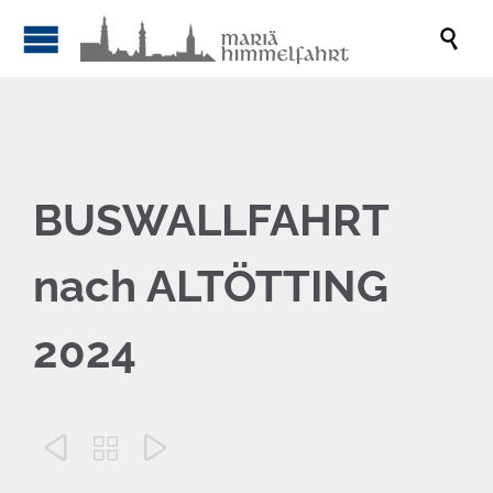

BUSWALLFAHRT
nach ALTÖTTING
2024


