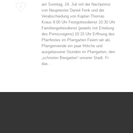
am Sonntag, 24. Juli mit der Nachprimiz
Love
2
von Neupriester Daniel Fenk und der
it
Verabschiedung von Kaplan Thomas
Kraus 9:00 Uhr Festgottesdienst 10:30 Uhr
Familiengottesdienst (jeweils mit Erteilung
des Primizsegens) 10:15 Uhr Erffnung des
Pfarrfestes im Pfarrgarten Feiern wir als
Pfarrgemeinde ein paar frhliche und
ausgelassene Stunden im Pfarrgarten, den
„schnsten Biergarten“ unserer Stadt. Fr
das…