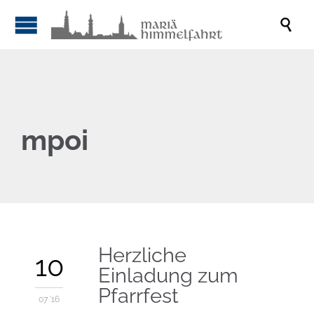

mpoi
Herzliche
10
Einladung zum
Pfarrfest
07 '16