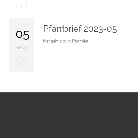
Love
1
it
Pfarrbrief 2023-05
05
hier geht´s zum Pfarrbrief
06 '23
Love
2
it