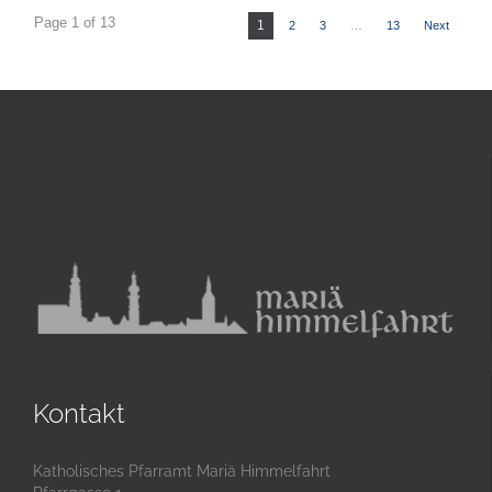
Page 1 of 13
1
2
3
…
13
Next
Kontakt
Katholisches Pfarramt Mariä Himmelfahrt