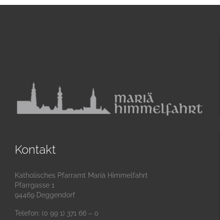
Kontakt
Katholisches Pfarramt Mariä Himmelfahrt
Pfarrgasse 1
94469 Deggendorf
Telefon: (0 99 1) 371 66 – 0