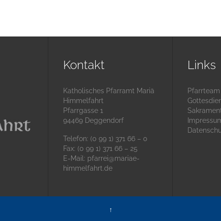
Kontakt
Links
Katholisches Pfarramt Mariä
Pfarrteam
Himmelfahrt
Gottesdie
Pfarrgasse 1
Sakramen
94469 Deggendorf
Impressu
Datenschu
Telefon: (0 99 1) 371 66 – 0
Fax: (0 99 1) 371 66 – 25
E-Mail:
pfarrei@mariae-
himmelfahrt.de
↑