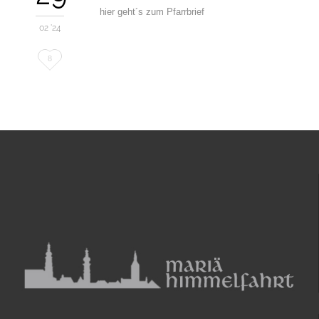
hier geht´s zum Pfarrbrief
02 '24
Love
8
it