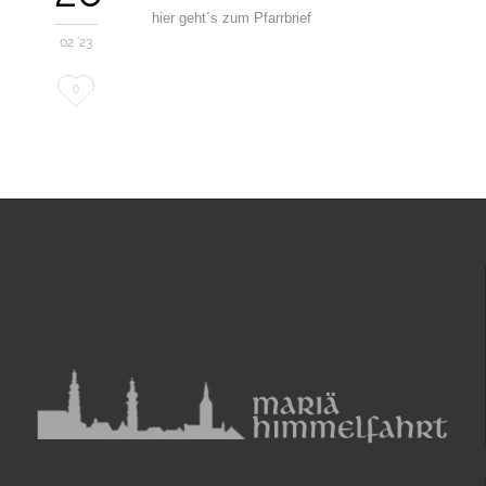
hier geht´s zum Pfarrbrief
02 '23
Love
0
it