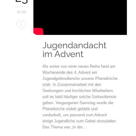
12 '20
Love
2
it
Jugendandacht
im Advent
Als erster von einer neuen Reihe fand am
Wochenende des 4. Advent ein
Jugendgottesdienstin unserer Pfarreikirche
statt. In Zusammenarbeit mit den
Seelsorgern und kirchlichen Mitarbeitern
soll es bald häufiger solche Gottesdienste
geben. Vergangenen Samstag wurde die
Pfarreikirche violett gefärbt und
verdunkelt, um passend zum Advent
einige Jugendliche zum Gebet einzuladen.
Das Thema war „In der…