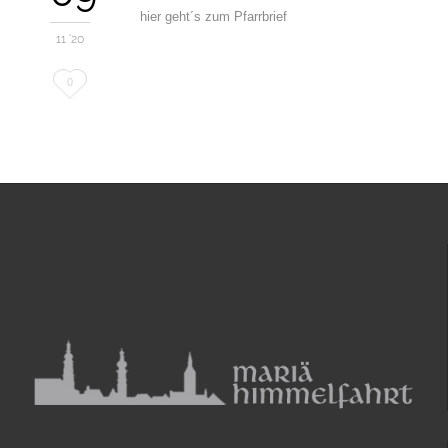
hier geht´s zum Pfarrbrief
11 '20
Love
0
it