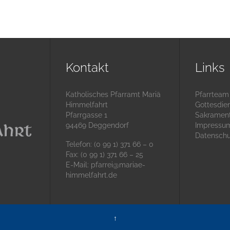
Kontakt
Links
Katholisches Pfarramt Mariä
Pfarrteam
Himmelfahrt
Gottesdie
Pfarrgasse 1
Sakramen
94469 Deggendorf
Impressu
Datenschu
Telefon: (0 99 1) 371 66 – 0
Fax: (0 99 1) 371 66 – 25
E-Mail:
pfarrei@mariae-
himmelfahrt.de
↑