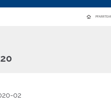
PFARRTEA
020
2020-02