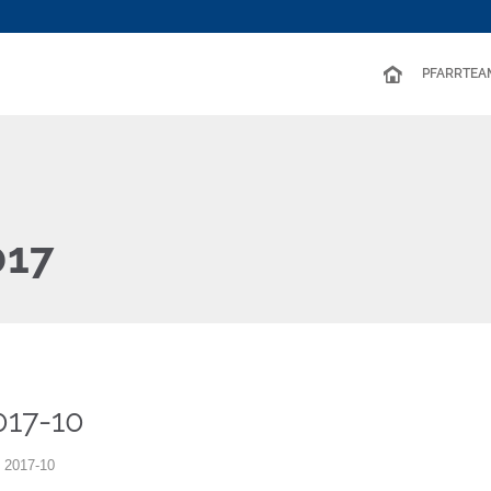
PFARRTEA
017
017-10
f 2017-10