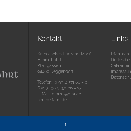
Kontakt
Links
Katholisches Pfarramt Mariä
Pfarrteam
Himmelfahrt
Gottesdie
Pfarrgasse 1
Sakramen
94469 Deggendorf
Impressu
Datenschu
Telefon: (0 99 1) 371 66 – 0
Fax: (0 99 1) 371 66 – 25
E-Mail:
pfarrei@mariae-
himmelfahrt.de
↑