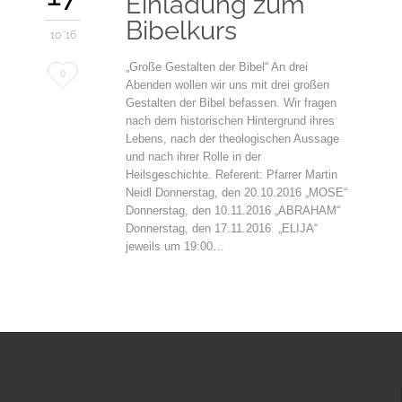
Einladung zum
Bibelkurs
10 '16
„Große Gestalten der Bibel“ An drei
Love
0
Abenden wollen wir uns mit drei großen
it
Gestalten der Bibel befassen. Wir fragen
nach dem historischen Hintergrund ihres
Lebens, nach der theologischen Aussage
und nach ihrer Rolle in der
Heilsgeschichte. Referent: Pfarrer Martin
Neidl Donnerstag, den 20.10.2016 „MOSE“
Donnerstag, den 10.11.2016 „ABRAHAM“
Donnerstag, den 17.11.2016 „ELIJA“
jeweils um 19:00…