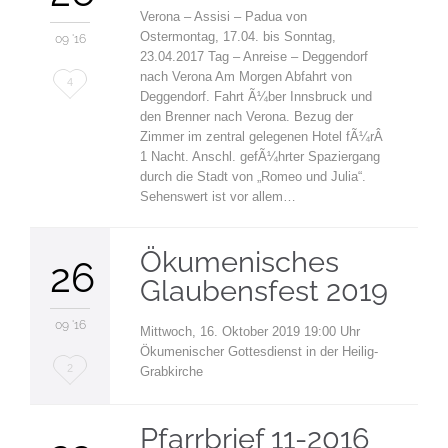
Verona – Assisi – Padua von
Ostermontag, 17.04. bis Sonntag,
09 '16
23.04.2017 Tag – Anreise – Deggendorf
nach Verona Am Morgen Abfahrt von
Love
4
Deggendorf. Fahrt Ã¼ber Innsbruck und
it
den Brenner nach Verona. Bezug der
Zimmer im zentral gelegenen Hotel fÃ¼rÂ
1 Nacht. Anschl. gefÃ¼hrter Spaziergang
durch die Stadt von „Romeo und Julia“.
Sehenswert ist vor allem…
Ökumenisches
26
Glaubensfest 2019
09 '16
Mittwoch, 16. Oktober 2019 19:00 Uhr
Ökumenischer Gottesdienst in der Heilig-
Love
2
Grabkirche
it
Pfarrbrief 11-2016