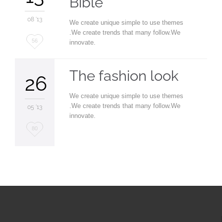
Bible
08 '13
We create unique simple to use themes
.We create trends that many follow.We
Love
56
innovate.
it
The fashion look
26
We create unique simple to use themes
.We create trends that many follow.We
05 '13
innovate.
Love
80
it